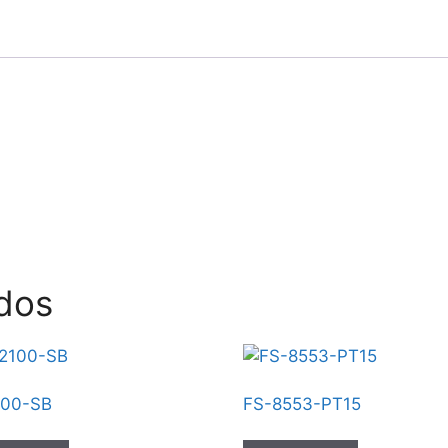
dos
100-SB
FS-8553-PT15