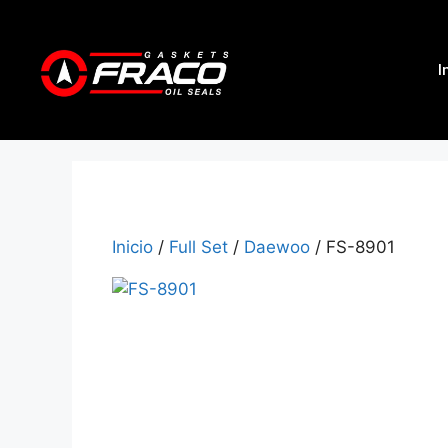
I
Inicio
/
Full Set
/
Daewoo
/ FS-8901