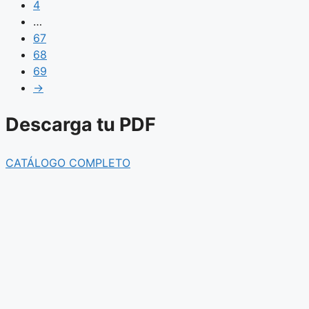
4
…
67
68
69
→
Descarga tu PDF
CATÁLOGO COMPLETO