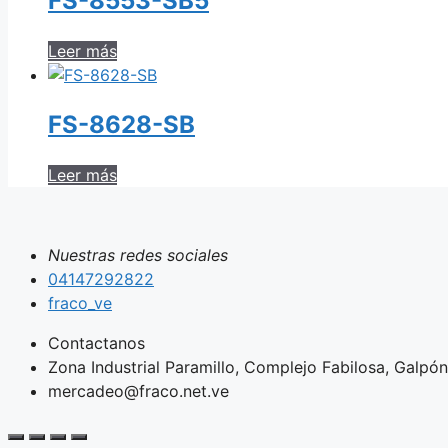
FS-8553-SB5
Leer más
FS-8628-SB
Leer más
Nuestras redes sociales
04147292822
fraco_ve
Contactanos
Zona Industrial Paramillo, Complejo Fabilosa, Galpón 
mercadeo@fraco.net.ve