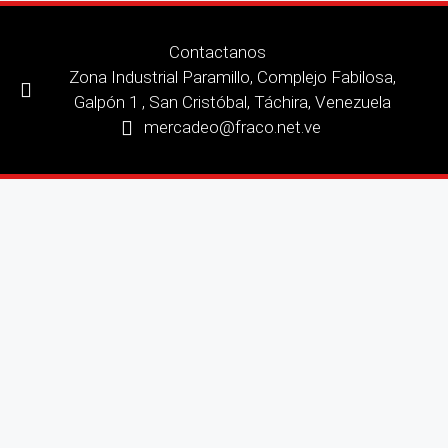
Contactanos
Zona Industrial Paramillo, Complejo Fabilosa,
Galpón 1 , San Cristóbal, Táchira, Venezuela
mercadeo@fraco.net.ve