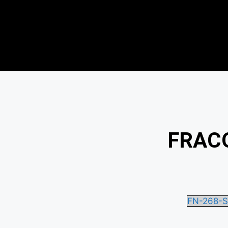
FRACO
FN-268-S