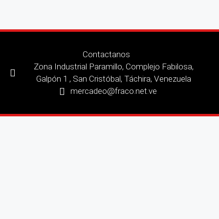
Contactanos
Zona Industrial Paramillo, Complejo Fabilosa,
Galpón 1 , San Cristóbal, Táchira, Venezuela
mercadeo@fraco.net.ve